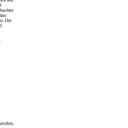
N
bachtet
 das
m. Die
d
–
Saxofon,