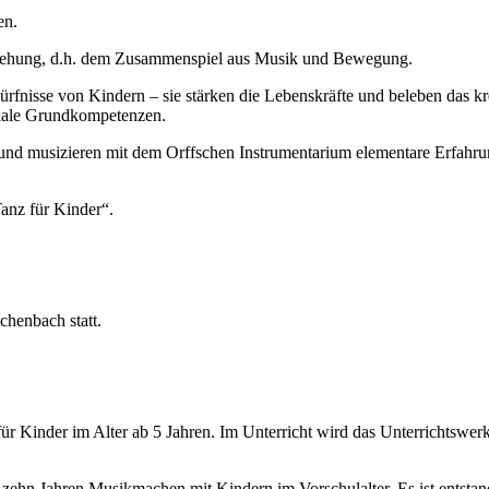
en.
ziehung, d.h. dem Zusammenspiel aus Musik und Bewegung.
nisse von Kindern – sie stärken die Lebenskräfte und beleben das kr
ziale Grundkompetenzen.
und musizieren mit dem Orffschen Instrumentarium elementare Erfahr
anz für Kinder“.
chenbach statt.
ür Kinder im Alter ab 5 Jahren. Im Unterricht wird das Unterrichtswer
zehn Jahren Musikmachen mit Kindern im Vorschulalter. Es ist entstan