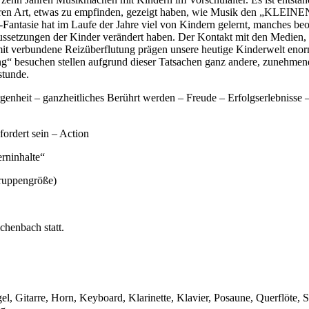
baren Art, etwas zu empfinden, gezeigt haben, wie Musik den „KLEINE
ntasie hat im Laufe der Jahre viel von Kindern gelernt, manches beo
aussetzungen der Kinder verändert haben. Der Kontakt mit den Medien,
it verbundene Reizüberflutung prägen unsere heutige Kinderwelt enor
ng“ besuchen stellen aufgrund dieser Tatsachen ganz andere, zunehmen
stunde.
genheit – ganzheitliches Berührt werden – Freude – Erfolgserlebnisse 
rdert sein – Action
erninhalte“
Gruppengröße)
chenbach statt.
l, Gitarre, Horn, Keyboard, Klarinette, Klavier, Posaune, Querflöte, 