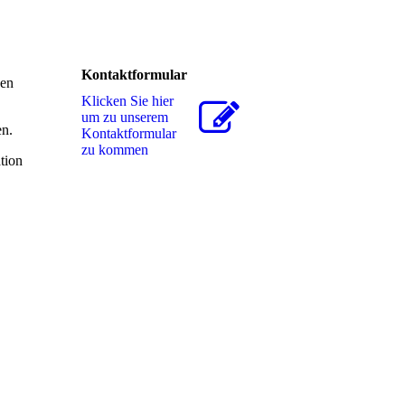
Kontaktformular
nen
Klicken Sie hier
um zu unserem
en.
Kon­takt­for­mu­lar
zu kommen
tion